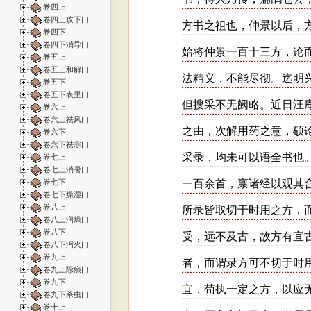
卷四上
卷四上攻下门
卷四下
卷四下消导门
卷五上
卷五上和解门
卷五下
卷五下表里门
卷六上
卷六上祛风门
卷六下
卷六下祛寒门
卷七上
卷七上消暑门
卷七下
卷七下燥湿门
卷八上
卷八上润燥门
卷八下
卷八下泻火门
卷九上
卷九上除痰门
卷九下
卷九下杀虫门
卷十上