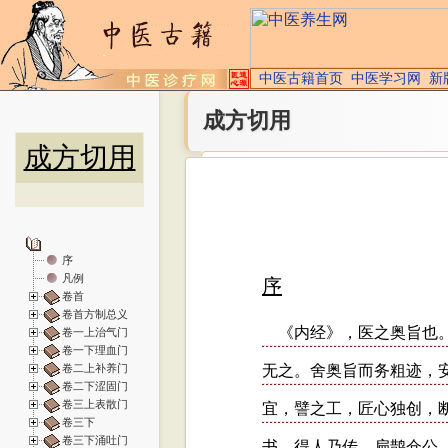
中医古籍首页
中医学习网
新
成方切用
成方切用
序
凡例
卷首
卷首方制总义
卷一上治气门
卷一下理血门
卷二上补养门
卷二下涩固门
卷三上表散门
卷三下
卷三下涌吐门