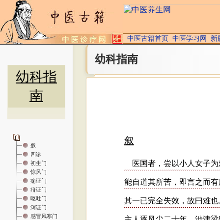
中医古籍首页
中医学习网
新
幼科指南
幼科指
南
叙
四诊
初生门
惊风门
痫证门
疳证门
呕吐门
泻证门
感冒风寒门