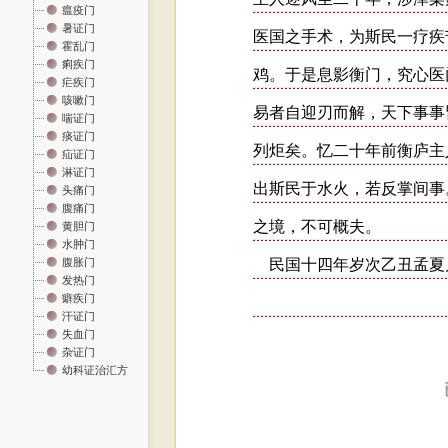
瘟疫门
暑证门
霍乱门
痢疾门
疟疾门
咳嗽门
喘证门
痰证门
疝证门
淋证门
头痛门
腹痛门
黄胆门
水肿门
腹胀门
发热门
癖疾门
汗证门
失血门
杂证门
幼科证治汇方