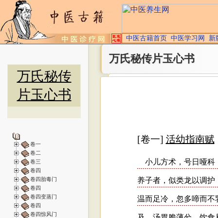
中医古籍首页
中医学习网
新
万氏秘传片玉心书
万氏秘传
片玉心书
卷一
卷二
卷三
卷四
卷四胎毒门
卷四
卷四变蒸门
卷四
卷四惊风门