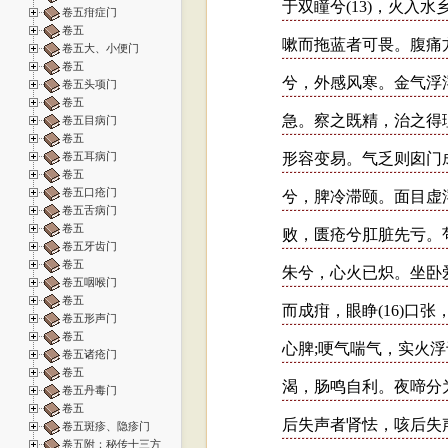
卷五疳症门
卷五
卷五大、小便门
卷五
卷五头项门
卷五
卷五目病门
卷五
卷五耳病门
卷五
卷五口疮门
卷五舌病门
卷五
卷五牙齿门
卷五
卷五咽喉门
卷五
卷五形声门
卷五
卷五诸疮门
卷五
卷五丹毒门
卷五
卷五斑疹、隐疹门
卷五附：秘传十三方