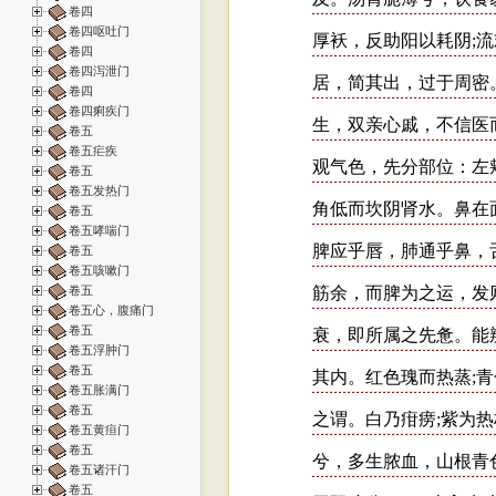
卷四
卷四呕吐门
卷四
卷四泻泄门
卷四
卷四痢疾门
卷五
卷五疟疾
卷五
卷五发热门
卷五
卷五哮喘门
卷五
卷五咳嗽门
卷五
卷五心，腹痛门
卷五
卷五浮肿门
卷五
卷五胀满门
卷五
卷五黄疸门
卷五
卷五诸汗门
卷五