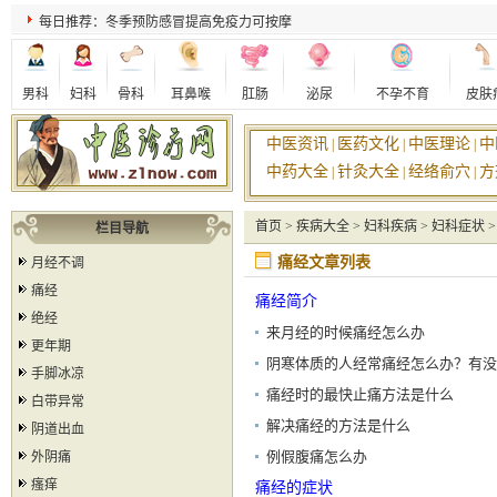
每日推荐：冬季预防感冒提高免疫力可按摩
男科
妇科
骨科
耳鼻喉
肛肠
泌尿
不孕不育
皮肤
中医资讯
医药文化
中医理论
中
|
|
|
中药大全
针灸大全
经络俞穴
方
|
|
|
首页
>
疾病大全
>
妇科疾病
>
妇科症状
栏目导航
痛经文章列表
月经不调
痛经
痛经简介
绝经
来月经的时候痛经怎么办
更年期
阴寒体质的人经常痛经怎么办？有没
手脚冰凉
有食疗的方子？
痛经时的最快止痛方法是什么
白带异常
解决痛经的方法是什么
阴道出血
例假腹痛怎么办
外阴痛
瘙痒
痛经的症状