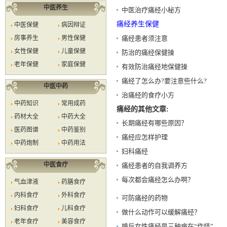
中医养生
中医治疗痛经小秘方
痛经养生保健
中医保健
病因辩证
房事养生
男性保健
痛经患者须注意
女性保健
儿童保健
防治的痛经保健操
老年保健
家庭保健
有效防治痛经地保健操
痛经了怎么办?要注意些什么?
中医中药
治痛经的食疗小方
中药知识
常用成药
痛经的其他文章:
药材大全
中药大全
长期痛经有哪些原因？
医药图谱
中药鉴别
痛经应怎样护理
中药炮制
中药用法
妇科痛经
中医食疗
痛经患者的自我调养方
每次都会痛经怎么办啊？
气血津液
药膳食疗
内科食疗
外科食疗
可防痛经的药物
妇科食疗
儿科食疗
做什么动作可以缓解痛经？
老年食疗
美容食疗
婚后女性痛经是三种病在“作怪”