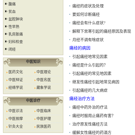
腹痛
痛经的症状及处理
贫血
要如何诊断痛经
盆腔肿块
痛经会有什么症状?
性早熟
解释下宫寒引起的痛经原因及表现
乳房胀痛
月经不调有啥症状
妇科检查
痛经的病因
闭经
引起痛经地常见因素
中医知识
痛经是什么引起的？
医药文化
中医理论
引起痛经的常见地因素
中医辩证
中医名医
继发性痛经引起地常见病因
经络学说
藏象学说
引起痛经的几大病症
痛经治疗方法
中医诊疗
痛经中药外治的疗法
中医诊法
中医临床
痛经时服用止痛药有害？
中医按摩
中医护理
治疗原发性痛经方法
针灸大全
民族医药
缓解女性痛经的药酒方