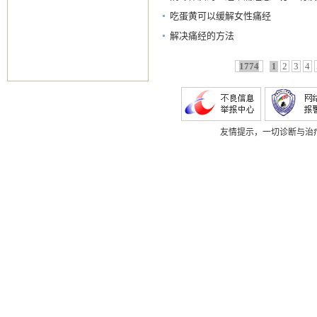
有食疗的方子？
吃蛋黄可以缓解女性痛经
解决痛经的方法
1774
2
3
4
1
友情提示，一切诊断与治